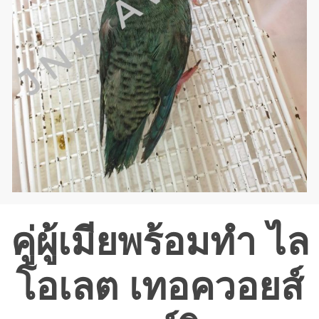
คู่ผู้เมียพร้อมทำ ไล
โอเลต เทอควอยส์