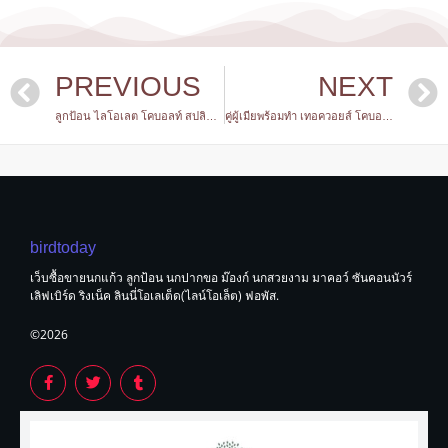
PREVIOUS
NEXT
ลูกป้อน ไลโอเลต โคบอลท์ สปลิทไอโน เพศผู้
คู่ผู้เมียพร้อมทำ เทอควอยส์ โคบอลท์เกรย์วิง
birdtoday
เว็บซื้อขายนกแก้ว ลูกป้อน นกปากขอ ม๊องก์ นกสวยงาม มาคอว์ ซันคอนนัวร์
เลิฟเบิร์ด ริงเน็ค ลินนี่โอเลเต็ด(ไลน์โอเล็ต) ฟอพัส.
©2026