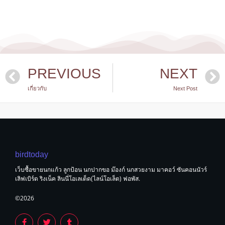
PREVIOUS
NEXT
เกี่ยวกับ
Next Post
birdtoday
เว็บซื้อขายนกแก้ว ลูกป้อน นกปากขอ ม๊องก์ นกสวยงาม มาคอว์ ซันคอนนัวร์
เลิฟเบิร์ด ริงเน็ค ลินนี่โอเลเต็ด(ไลน์โอเล็ต) ฟอพัส.
©2026