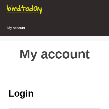
birdtoday
My account
My account
Login